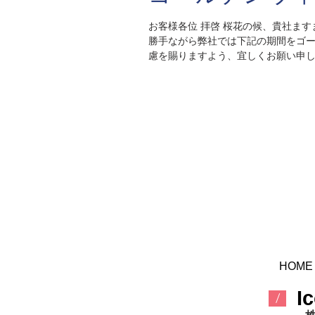
お客様各位 拝啓 桜花の候、貴社ますますご発展のこととお慶び申し上げます。 平素は格別なるご高配を賜り厚く御礼申し上げます。 さて、誠に
勝手ながら弊社では下記の期間をゴー
慮を賜りますよう、宜しくお願い申
敬具 記 ■
2026年5月2日（土）～ 2026年5月6日（水） ※2
合わせにつきましては、受付のみとさ
HOME
​I
/