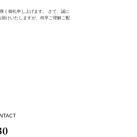
お掛けいたしますが、何卒ご理解ご配
には、何かと御迷惑、並びにご不便を
NTACT
30