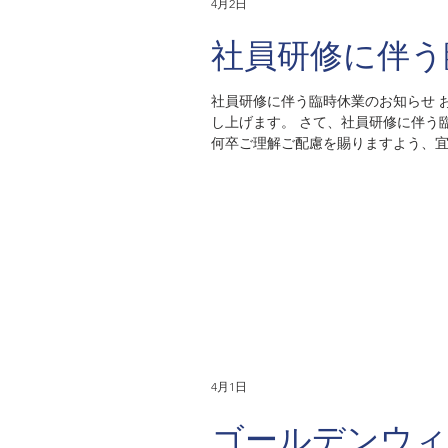
4月2日
社員研修に伴う
社員研修に伴う臨時休業のお知らせ お客様各位 拝啓 時下ますますご清栄のこととお喜び申し上げます。 平素は格別なるご高配を賜り厚く御礼申
し上げます。 さて、社員研修に伴う臨時休業日時につきまして、下記の通りお知らせいたします。 お客様には大変ご迷惑をお掛けいたしますが、
何卒ご理解ご配慮を賜りますよう、
記 休業日時：2026年4月27日（月
4月1日
ゴールデンウィ