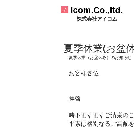
​Icom.Co.,ltd.
/
​株式会社アイコム
夏季休業(お盆
夏季休業（お盆休み）のお知らせ
お客様各位
拝啓
時下ますますご清栄の
平素は格別なるご高配