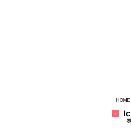
HOME
​I
/